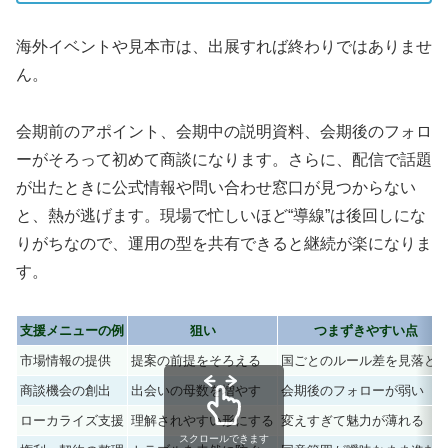
海外イベントや見本市は、出展すれば終わりではありませ
ん。
会期前のアポイント、会期中の説明資料、会期後のフォロ
ーがそろって初めて商談になります。さらに、配信で話題
が出たときに公式情報や問い合わせ窓口が見つからない
と、熱が逃げます。現場で忙しいほど“導線”は後回しにな
りがちなので、運用の型を共有できると継続が楽になりま
す。
支援メニューの例
狙い
つまずきやすい点
市場情報の提供
提案の前提をそろえる
国ごとのルール差を見落と
商談機会の創出
出会いの母数を増やす
会期後のフォローが弱い
ローカライズ支援
理解されやすい形にする
変えすぎて魅力が薄れる
スクロールできます