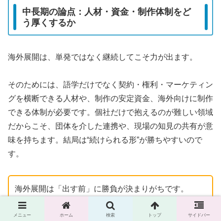
中長期の論点：人材・資金・制作体制をど
う厚くするか
海外展開は、単発ではなく継続してこそ力が出ます。
そのためには、語学だけでなく契約・権利・マーケティン
グを横断できる人材や、制作の安定資金、海外向けに制作
できる体制が必要です。個社だけで抱えるのが難しい領域
だからこそ、団体を介した連携や、現場の知見の共有が意
味を持ちます。結局は“続けられる形”が勝ちやすいので
す。
海外展開は「出す前」に勝負が決まりがちです。
権利・契約・導線・データの4点を早めにそろえる
と、手戻りが減ります。
メニュー
ホーム
検索
トップ
サイドバー