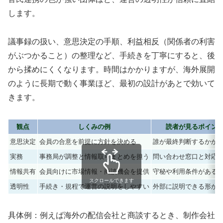
します。
議事録の扱い、意思決定の手順、利益相反（関係者の利害
がぶつかること）の整理など、手続きを丁寧にすると、後
から揉めにくくなります。時間はかかりますが、海外展開
のように長期で動く事業ほど、最初の設計があとで効いて
きます。
観点
しくみの例
読者が見るポイン
意思決定
会員の合意を前提に方針を決める
誰が最終判断するかが
実務
事務局が調整と情報取りまとめを担う
問い合わせ窓口と対応
情報共有
会員向けに市場情報・商談機会を提供
守秘や利用条件がある
スクロールできます
透明性
手続き・規程で運営の説明をしやすい
外部に説明できる形か
具体例：例えば海外の配信会社と商談するとき、制作会社