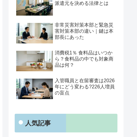
派遣元を決める法律とは
非常災害対策本部と緊急災
害対策本部の違い｜鍵は本
部長にあった
消費税1％ 食料品はいつか
ら？食料品の中でも対象商
品は何？
入管職員と在留審査は2026
年にどう変わる?226人増員
の盲点
人気記事