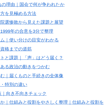
れの理由｜国会で何が争われたか
け方を見極める方法
衆院選惨敗から見えた課題と展望
999年の合意を3分で整理
ーム｜使い分けの目安がわかる
票資格までの道筋
ットと課題｜「声」はどう届く？
にある政治の動きをつかむ
進む｜届くものと手続きの全体像
族・特別の違い
点｜向き不向きチェック
何か｜仕組みと役割をやさしく整理｜仕組みと役割を