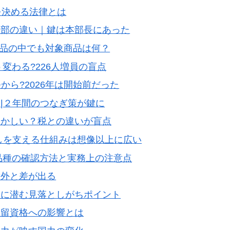
を決める法律とは
本部の違い｜鍵は本部長にあった
料品の中でも対象商品は何？
う変わる?226人増員の盲点
から?2026年は開始前だった
|２年間のつなぎ策が鍵に
おかしい？税との違いが盲点
しを支える仕組みは想像以上に広い
録品種の確認方法と実務上の注意点
意外と差が出る
差に潜む見落としがちポイント
在留資格への影響とは