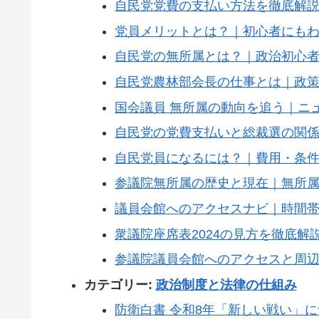
自民党党費の支払い方法を徹底解
党員メリットとは？｜初心者にも
自民党の無所属とは？｜政治初心
自民党農林部会長の仕事とは｜政
国会議員 無所属の動向を追う｜ニ
自民党の党費支払いと総裁選の関
自民党員になるには？｜費用・条
参議院無所属の歴史と現在｜無所
議員会館へのアクセスナビ｜時間
衆議院座席表2024の見方を徹底
参議院議員会館へのアクセスと周
カテゴリー:
政治制度と法律の仕組み
防衛白書 令和8年「新しい戦い」