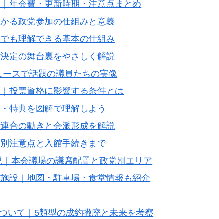
説｜年会費・更新時期・注意点まとめ
わかる政党参加の仕組みと意義
者でも理解できる基本の仕組み
策決定の舞台裏をやさしく解説
ュースで話題の議員たちの実像
係｜投票資格に影響する条件とは
件・特典を図解で理解しよう
属連合の動きと会派形成を解説
帯別注意点と入館手続きまで
解説｜本会議場の議席配置と政党別エリア
辺施設｜地図・駐車場・食堂情報も紹介
について｜5類型の成約撤廃と未来を考察