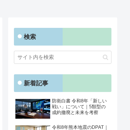
検索
新着記事
防衛白書 令和8年「新しい
戦い」について｜5類型の
成約撤廃と未来を考察
令和8年熊本地震のDPAT｜