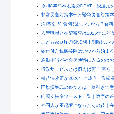
令和8年熊本地震のDPAT｜派遣元
非常災害対策本部と緊急災害対策
消費税1％ 食料品はいつから？食
入管職員と在留審査は2026年にど
こども家庭庁のSNS利用制限はいつ
給付付き税額控除はいつから始まる
通勤手当が社会保険料に入るのは
行政サービスとは例えば何？|暮ら
種苗法改正が2026年に成立｜登
国旗損壊罪の条文とは｜線引きで
内閣支持率ワースト一覧｜数字の
外国人が不起訴になったその後｜