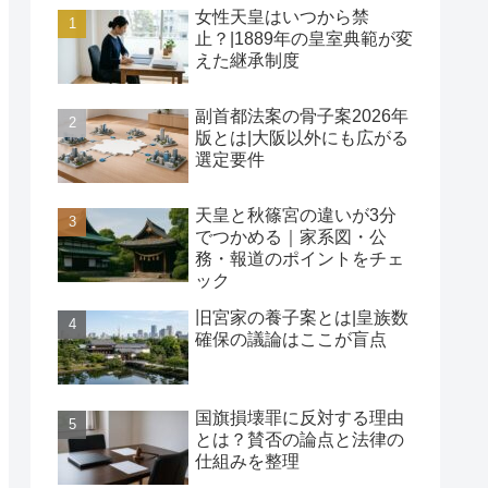
女性天皇はいつから禁
止？|1889年の皇室典範が変
えた継承制度
副首都法案の骨子案2026年
版とは|大阪以外にも広がる
選定要件
天皇と秋篠宮の違いが3分
でつかめる｜家系図・公
務・報道のポイントをチェ
ック
旧宮家の養子案とは|皇族数
確保の議論はここが盲点
国旗損壊罪に反対する理由
とは？賛否の論点と法律の
仕組みを整理