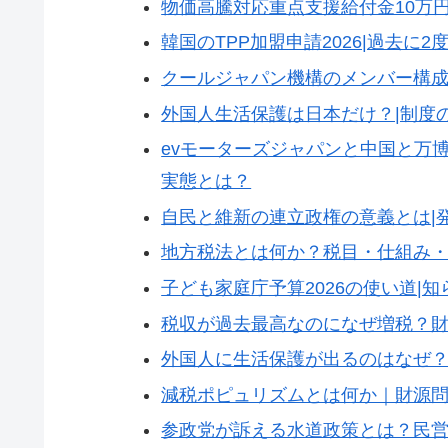
物価高騰対応重点支援給付金10万円
韓国のTPP加盟申請2026|過去に
クールジャパン機構のメンバー構
外国人生活保護は日本だけ？|制度
evモーターズジャパンと中国と万博
実態とは？
自民と維新の連立政権の意義とは|発
地方税法とは何か？税目・仕組み
子ども家庭庁予算2026の使い道|
税収が過去最高なのになぜ増税？
外国人に生活保護が出るのはなぜ
減税ポピュリズムとは何か｜財源
参政党が訴える水道政策とは？民