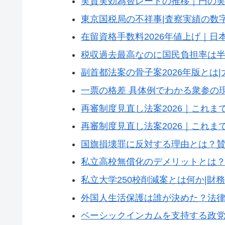
実質実効為替レートの推移｜円の
東京国税局の不祥事|査察実績の数
在留資格手数料2026年値上げ｜日
税収過去最高なのに国民負担率は
副首都法案の骨子案2026年版とは
一票の格差 具体例でわかる衆参の
再審制度見直し法案2026｜これ
再審制度見直し法案2026｜これ
国旗損壊罪に反対する理由とは？
私立高校無償化のデメリットとは
私立大学250校削減案とは何か|財
外国人生活保護は誰が決めた？法
ベーシックインカムを支持する政党