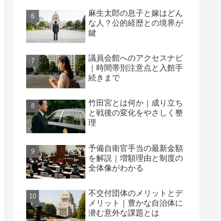
麻生太郎の息子と嫁はどん
な人？公的経歴との境界が
鍵
議員会館へのアクセスナビ
｜時間帯別注意点と入館手
続きまで
竹田宮とは何か｜成り立ち
と戦後の変化をやさしく整
理
予備自衛官手当の最新金額
を解説｜増額理由と制度の
全体像がわかる
不交付団体のメリットとデ
メリット｜豊かな自治体に
潜む意外な課題とは