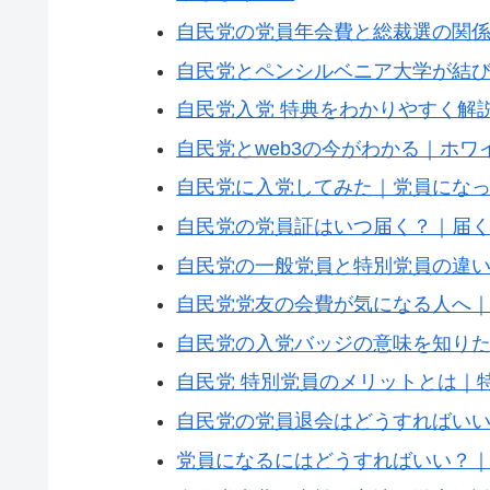
自民党の党員年会費と総裁選の関
自民党とペンシルベニア大学が結
自民党入党 特典をわかりやすく解
自民党とweb3の今がわかる｜ホワ
自民党に入党してみた｜党員にな
自民党の党員証はいつ届く？｜届
自民党の一般党員と特別党員の違
自民党党友の会費が気になる人へ
自民党の入党バッジの意味を知り
自民党 特別党員のメリットとは｜
自民党の党員退会はどうすればい
党員になるにはどうすればいい？