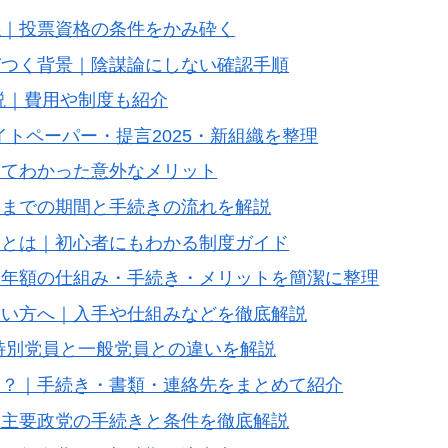
係｜投票資格の条件をかみ砕く
びつく背景｜陰謀論にしない確認手順
説｜費用や制度も紹介
イトペーパー・提言2025・新組織を整理
ってわかった意外なメリット
くまでの期間と手続きの流れを解説
いとは｜初心者にもわかる制度ガイド
｜年額の仕組み・手続き・メリットを簡潔に整理
たい方へ｜入手や仕組みなどを徹底解説
特別党員と一般党員との違いを解説
い？｜手続き・書類・連絡先をまとめて紹介
｜主要政党の手続きと条件を徹底解説