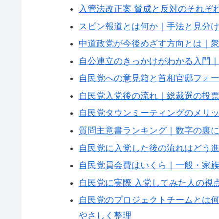
入管法改正案 賛成と反対のそれぞ
スピン報道とは何か｜手法と見分
中道政党が今後めざす方向とは｜
自公連立のきっかけがわかる入門｜1
自民党への意見箱と首相官邸フォ
自民党入党後の流れ｜総裁選の投
自民党タウンミーティングのメリ
質問主意書ランキング｜数字の裏
自民党に入党した後の流れはどう
自民党員会費はいくら｜一般・家
自民党に実際 入党してみた人の視
自民党のプロジェクトチームとは
やさしく整理