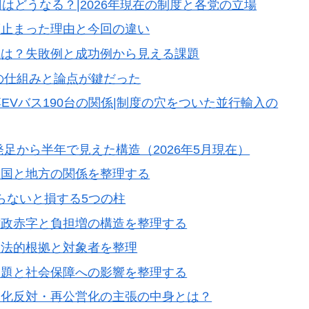
はどうなる？|2026年現在の制度と各党の立場
2度止まった理由と今回の違い
成は？失敗例と成功例から見える課題
の仕組みと論点が鍵だった
EVバス190台の関係|制度の穴をついた並行輸入の
足から半年で見えた構造（2026年5月現在）
・国と地方の関係を整理する
知らないと損する5つの柱
財政赤字と負担増の構造を整理する
？法的根拠と対象者を整理
問題と社会保障への影響を整理する
営化反対・再公営化の主張の中身とは？