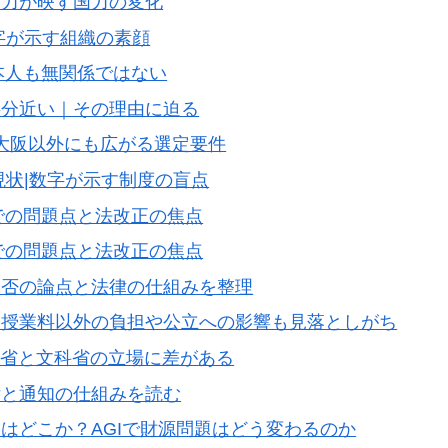
実力が映す国力の変化
字が示す組織の素顔
本人も無関係ではない
半分近い｜その理由に迫る
|大阪以外にも広がる選定要件
現状|数字が示す制度の盲点
までの問題点と法改正の焦点
までの問題点と法改正の焦点
賛否の論点と法律の仕組みを整理
？授業料以外の負担や公立への影響も見落としがち
務省と文科省の立場に差がある
律と通知の仕組みを読む
はどこか？AGIで財源問題はどう変わるのか