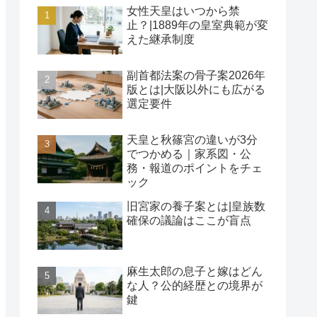
女性天皇はいつから禁
止？|1889年の皇室典範が変
えた継承制度
副首都法案の骨子案2026年
版とは|大阪以外にも広がる
選定要件
天皇と秋篠宮の違いが3分
でつかめる｜家系図・公
務・報道のポイントをチェ
ック
旧宮家の養子案とは|皇族数
確保の議論はここが盲点
麻生太郎の息子と嫁はどん
な人？公的経歴との境界が
鍵