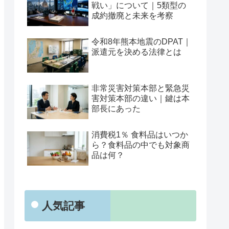
戦い」について｜5類型の
成約撤廃と未来を考察
令和8年熊本地震のDPAT｜
派遣元を決める法律とは
非常災害対策本部と緊急災
害対策本部の違い｜鍵は本
部長にあった
消費税1％ 食料品はいつか
ら？食料品の中でも対象商
品は何？
人気記事