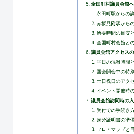
全国町村議員会館へ
永田町駅からの
赤坂見附駅から
所要時間の目安
全国町村会館と
議員会館アクセスの
平日の混雑時間
国会開会中の特
土日祝日のアク
イベント開催時
議員会館訪問時の入
受付での手続き
身分証明書の準
フロアマップと