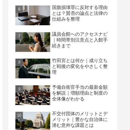
国旗損壊罪に反対する理由
とは？賛否の論点と法律の
仕組みを整理
議員会館へのアクセスナビ
｜時間帯別注意点と入館手
続きまで
竹田宮とは何か｜成り立ち
と戦後の変化をやさしく整
理
予備自衛官手当の最新金額
を解説｜増額理由と制度の
全体像がわかる
不交付団体のメリットとデ
メリット｜豊かな自治体に
潜む意外な課題とは