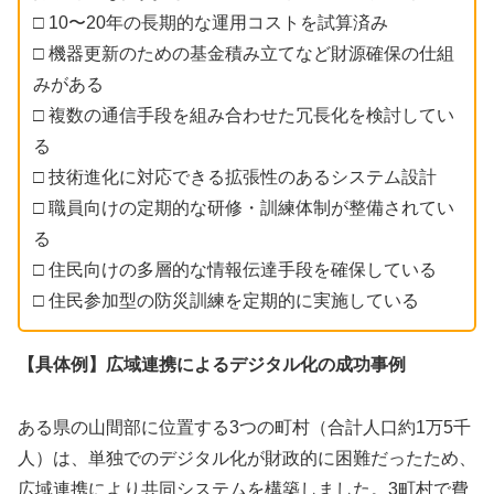
□ 10〜20年の長期的な運用コストを試算済み
□ 機器更新のための基金積み立てなど財源確保の仕組
みがある
□ 複数の通信手段を組み合わせた冗長化を検討してい
る
□ 技術進化に対応できる拡張性のあるシステム設計
□ 職員向けの定期的な研修・訓練体制が整備されてい
る
□ 住民向けの多層的な情報伝達手段を確保している
□ 住民参加型の防災訓練を定期的に実施している
【具体例】広域連携によるデジタル化の成功事例
ある県の山間部に位置する3つの町村（合計人口約1万5千
人）は、単独でのデジタル化が財政的に困難だったため、
広域連携により共同システムを構築しました。3町村で費