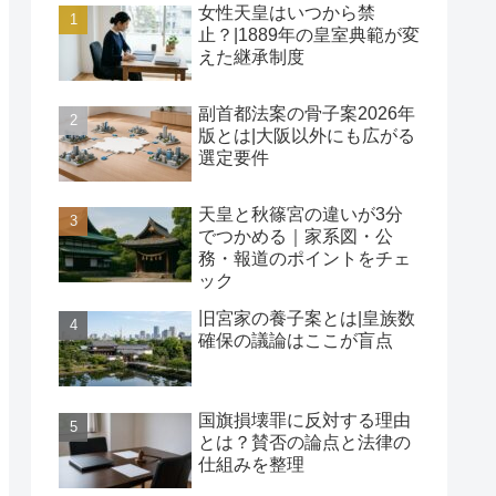
女性天皇はいつから禁
止？|1889年の皇室典範が変
えた継承制度
副首都法案の骨子案2026年
版とは|大阪以外にも広がる
選定要件
天皇と秋篠宮の違いが3分
でつかめる｜家系図・公
務・報道のポイントをチェ
ック
旧宮家の養子案とは|皇族数
確保の議論はここが盲点
国旗損壊罪に反対する理由
とは？賛否の論点と法律の
仕組みを整理