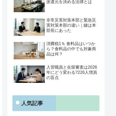
派遣元を決める法律とは
非常災害対策本部と緊急災
害対策本部の違い｜鍵は本
部長にあった
消費税1％ 食料品はいつか
ら？食料品の中でも対象商
品は何？
入管職員と在留審査は2026
年にどう変わる?226人増員
の盲点
人気記事