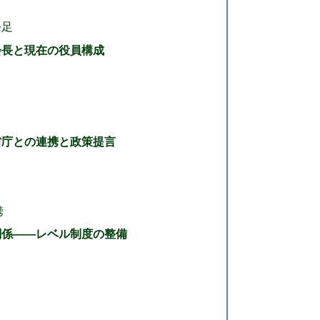
発足
会長と現在の役員構成
省庁との連携と政策提言
携
関係——レベル制度の整備