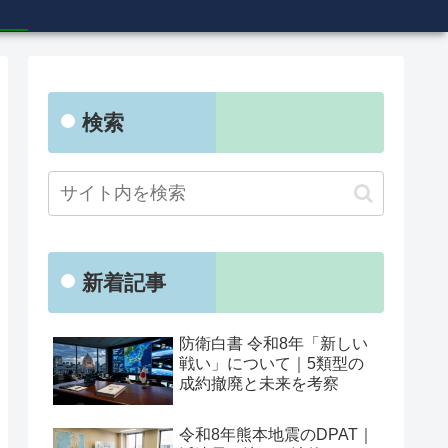
検索
新着記事
防衛白書 令和8年「新しい
戦い」について｜5類型の
成約撤廃と未来を考察
令和8年熊本地震のDPAT｜