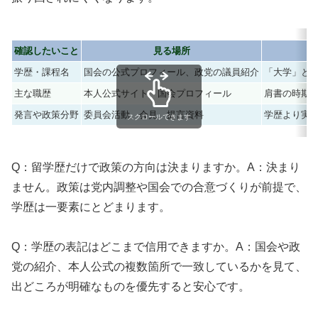
確認したいこと
見る場所
学歴・課程名
国会の公式プロフィール、政党の議員紹介
「大学」と
主な職歴
本人公式サイト、国会プロフィール
肩書の時期
発言や政策分野
委員会活動、会見、提言資料
学歴より実
スクロールできます
Q：留学歴だけで政策の方向は決まりますか。A：決まり
ません。政策は党内調整や国会での合意づくりが前提で、
学歴は一要素にとどまります。
Q：学歴の表記はどこまで信用できますか。A：国会や政
党の紹介、本人公式の複数箇所で一致しているかを見て、
出どころが明確なものを優先すると安心です。