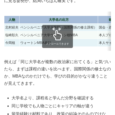
に見る姿勢が、結局いちばん確実です。
人物
大学名の出方
確
北村経夫
ペンシルベニア大学大学院（国際関係の修士課程）
国会・政
塩崎彰久
ペンシルベニア大学ウォートン校MBA
本人プロ
今岡植
ウォートンMBA表記
本人サイ
スクロールできます
例えば「同じ大学名が複数の政治家に出てくる」と気づい
たら、まずは課程の違いを比べます。国際関係の修士なの
か、MBAなのかだけでも、学びの目的がかなり違うこと
が見えてきます。
大学名より、課程名と学んだ分野を確認する
同じ学校でも人物ごとにキャリアの軸が違う
留学経験は材料であり、政策の結論そのものではな