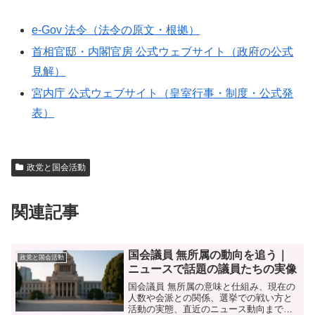
e-Gov 法令（法令の原文・根拠）
首相官邸・内閣官房 公式ウェブサイト（政府の公式
見解）
宮内庁 公式ウェブサイト（皇室行事・制度・公式発
表）
政党と国会活動
関連記事
国会議員 無所属の動向を追う｜
政党と国会活動
ニュースで話題の議員たちの実像
国会議員 無所属の意味と仕組み、現在の
人数や会派との関係、選挙での戦い方と
活動の実態、直近のニュース動向までを