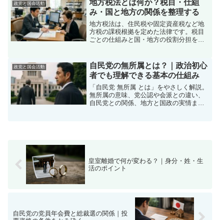
地方税法とは何か？税目・仕組
政党と国会活動
み・国と地方の関係を整理する
地方税法は、住民税や固定資産税など地
方税の課税根拠を定めた法律です。税目
ごとの仕組みと国・地方の役割分担を分
かりやすく整理します。
自民党の無所属とは？｜政治初心
政党と国会活動
者でも理解できる基本の仕組み
「自民党 無所属 とは」をやさしく解説。
無所属の意味、党公認や会派との違い、
自民党との関係、地方と国政の実情まで
初心者向けに整理します。
皇室離婚で何が変わる？｜身分・姓・生
活のポイント
自民党の党員年会費と総裁選の関係｜投