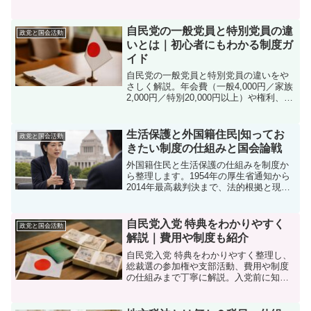
初心者向けにやさしく解説。利点と課題
も要点で整理。最新の注目点を確認。
自民党の一般党員と特別党員の違
政党と国会活動
いとは｜初心者にもわかる制度ガ
イド
自民党の一般党員と特別党員の違いをや
さしく解説。年会費（一般4,000円／家族
2,000円／特別20,000円以上）や権利、入
党手続き、総裁選投票の条件（2年継続納
付）まで整理。
生活保護と外国籍住民|知ってお
政党と国会活動
きたい制度の仕組みと国会論戦
外国籍住民と生活保護の仕組みを制度か
ら整理します。1954年の厚生省通知から
2014年最高裁判決まで、法的根拠と現状
データ、各政党の主な論点を分かりやす
く解説します。
自民党入党 特典をわかりやすく
政党と国会活動
解説｜費用や制度も紹介
自民党入党 特典をわかりやすく整理し、
総裁選の参加権や支部活動、費用や制度
の仕組みまで丁寧に解説。入党前に知り
たい要点を短時間で把握できます。