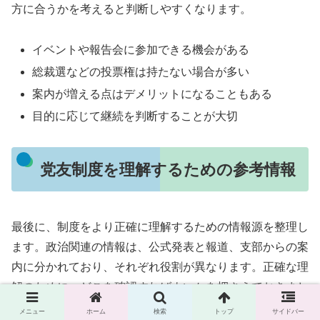
方に合うかを考えると判断しやすくなります。
イベントや報告会に参加できる機会がある
総裁選などの投票権は持たない場合が多い
案内が増える点はデメリットになることもある
目的に応じて継続を判断することが大切
党友制度を理解するための参考情報
最後に、制度をより正確に理解するための情報源を整理し
ます。政治関連の情報は、公式発表と報道、支部からの案
内に分かれており、それぞれ役割が異なります。正確な理
解のために、どこを確認すればよいかを押さえておきまし
ょう。
メニュー
ホーム
検索
トップ
サイドバー