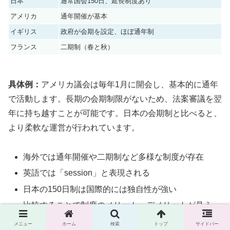
日本
通常国会150日、延長制度あり
アメリカ
通年開催が基本
イギリス
政府が会期を設定、ほぼ通年制
フランス
二期制（春と秋）
具体例：
アメリカ議会は毎年1月に開会し、基本的に通年
で活動します。長期の会期制限がないため、法案審議を翌
年に持ち越すことが可能です。日本の会期制と比べると、
より柔軟な運営が行われています。
海外では通年開催や二期制など多様な制度が存在
英語では「session」と表現される
日本の150日制は国際的には独自性が強い
比較することで制度のメリット・デメリットが見え
る
メニュー
ホーム
検索
トップ
サイドバー