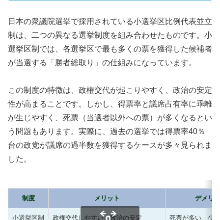
日本の衆議院選挙で採用されている小選挙区比例代表並立
制は、二つの異なる選挙制度を組み合わせたものです。小
選挙区制では、各選挙区で最も多くの票を獲得した候補者
が当選する「勝者総取り」の仕組みになっています。
この制度の特徴は、政権交代が起こりやすく、政治の安定
性が高まることです。しかし、得票率と議席占有率に乖離
が生じやすく、死票（当選者以外への票）が多くなるとい
う問題もあります。実際に、過去の選挙では得票率40％
台の政党が議席の過半数を獲得するケースが多々見られま
した。
制度
メリット
デメリ
小選挙区制
政権交代しやすい、政治の安定
死票が多い、少