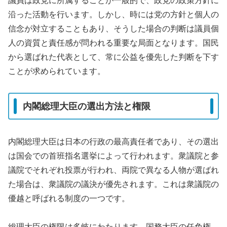
議員は政党に所属することが一般的で、政党の政策方針に
沿った活動を行います。しかし、時には党の方針と個人の
信念が対立することもあり、そうした場合の判断は議員個
人の資質と責任感が問われる重要な局面となります。国民
から選ばれた代表として、常に公益を優先した判断を下す
ことが求められています。
内閣総理大臣の選出方法と権限
内閣総理大臣は日本の行政の最高責任者であり、その選出
は国会での首班指名選挙によって行われます。衆議院と参
議院でそれぞれ投票が行われ、両院で異なる人物が選ばれ
た場合は、衆議院の議決が優先されます。これは衆議院の
優越と呼ばれる制度の一つです。
総理大臣の権限は多岐にわたります。国務大臣の任免権、