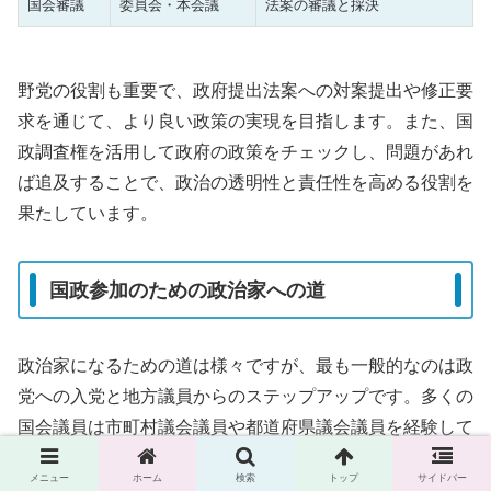
国会審議
委員会・本会議
法案の審議と採決
野党の役割も重要で、政府提出法案への対案提出や修正要
求を通じて、より良い政策の実現を目指します。また、国
政調査権を活用して政府の政策をチェックし、問題があれ
ば追及することで、政治の透明性と責任性を高める役割を
果たしています。
国政参加のための政治家への道
政治家になるための道は様々ですが、最も一般的なのは政
党への入党と地方議員からのステップアップです。多くの
国会議員は市町村議会議員や都道府県議会議員を経験して
から国政に挑戦しており、この過程で政治的な経験とネッ
メニュー
ホーム
検索
トップ
サイドバー
トワークを構築しています。