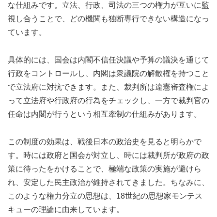
な仕組みです。立法、行政、司法の三つの権力が互いに監
視し合うことで、どの機関も独断専行できない構造になっ
ています。
具体的には、国会は内閣不信任決議や予算の議決を通じて
行政をコントロールし、内閣は衆議院の解散権を持つこと
で立法府に対抗できます。また、裁判所は違憲審査権によ
って立法府や行政府の行為をチェックし、一方で裁判官の
任命は内閣が行うという相互牽制の仕組みがあります。
この制度の効果は、戦後日本の政治史を見ると明らかで
す。時には政府と国会が対立し、時には裁判所が政府の政
策に待ったをかけることで、極端な政策の実施が避けら
れ、安定した民主政治が維持されてきました。ちなみに、
このような権力分立の思想は、18世紀の思想家モンテス
キューの理論に由来しています。