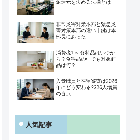
派遣元を決める法律とは
非常災害対策本部と緊急災
害対策本部の違い｜鍵は本
部長にあった
消費税1％ 食料品はいつか
ら？食料品の中でも対象商
品は何？
入管職員と在留審査は2026
年にどう変わる?226人増員
の盲点
人気記事