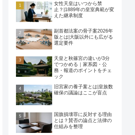
女性天皇はいつから禁
止？|1889年の皇室典範が変
えた継承制度
副首都法案の骨子案2026年
版とは|大阪以外にも広がる
選定要件
天皇と秋篠宮の違いが3分
でつかめる｜家系図・公
務・報道のポイントをチェ
ック
旧宮家の養子案とは|皇族数
確保の議論はここが盲点
国旗損壊罪に反対する理由
とは？賛否の論点と法律の
仕組みを整理