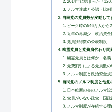
2014年に始まった「1
ノルマ達成と公認・比例
自民党の党員数が変動して
ピーク時の546万人から2
近年の再減少 政治資金問
党員獲得数の公表制度 
幽霊党員と党費肩代わり問
幽霊党員とは何か 名義
党費割引による党員数の
ノルマ制度と政治資金規
自民党のノルマ制度と他党
日本維新の会のノルマ設
党員がいない政党 国政
ノルマ制度が存続する理