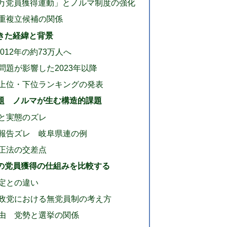
20万党員獲得運動」とノルマ制度の強化
重複立候補の関係
きた経緯と背景
012年の約73万人へ
題が影響した2023年以降
上位・下位ランキングの発表
題 ノルマが生む構造的課題
と実態のズレ
報告ズレ 岐阜県連の例
正法の交差点
の党員獲得の仕組みを比較する
定との違い
政党における無党員制の考え方
由 党勢と選挙の関係