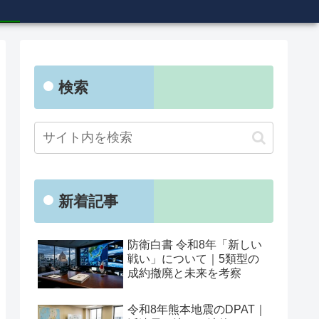
検索
新着記事
防衛白書 令和8年「新しい
戦い」について｜5類型の
成約撤廃と未来を考察
令和8年熊本地震のDPAT｜