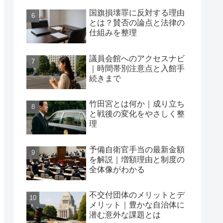
国旗損壊罪に反対する理由
とは？賛否の論点と法律の
仕組みを整理
議員会館へのアクセスナビ
｜時間帯別注意点と入館手
続きまで
竹田宮とは何か｜成り立ち
と戦後の変化をやさしく整
理
予備自衛官手当の最新金額
を解説｜増額理由と制度の
全体像がわかる
不交付団体のメリットとデ
メリット｜豊かな自治体に
潜む意外な課題とは