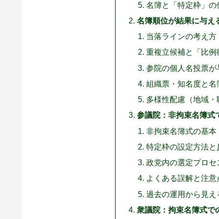
名簿と「特定枠」の
名簿順位が結果に与え
当落ラインの考え方
重複立候補と「比例
参院の個人名投票が
組織票・知名度と名
多様性配慮（地域・
参議院：非拘束名簿式
非拘束名簿式の基本
特定枠の設定方法と
政党内の選定プロセ
よくある誤解と注意
過去の運用から見え
衆議院：拘束名簿式で