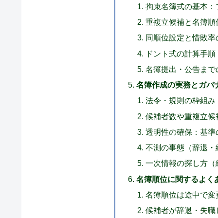
拘束名簿式の基本：
重複立候補と名簿順
同順位設定と惜敗率
ドント式の計算手順
名簿提出・公告まで
名簿作成の実務とガバ
法令・規則の枠組み
候補者数や重複立候
透明性の確保：基準
不測の事態（辞退・
一次情報の探し方（
名簿順位に関するよくあ
名簿順位は途中で変
候補者が辞退・失職