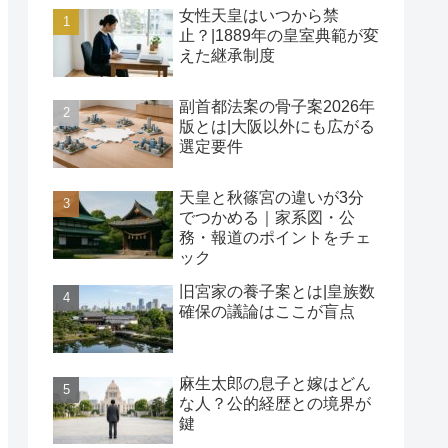
女性天皇はいつから禁
止？|1889年の皇室典範が変
えた継承制度
副首都法案の骨子案2026年
版とは|大阪以外にも広がる
選定要件
天皇と秋篠宮の違いが3分
でつかめる｜家系図・公
務・報道のポイントをチェ
ック
旧宮家の養子案とは|皇族数
確保の議論はここが盲点
麻生太郎の息子と嫁はどん
な人？公的経歴との境界が
鍵