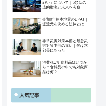
戦い」について｜5類型の
成約撤廃と未来を考察
令和8年熊本地震のDPAT｜
派遣元を決める法律とは
非常災害対策本部と緊急災
害対策本部の違い｜鍵は本
部長にあった
消費税1％ 食料品はいつか
ら？食料品の中でも対象商
品は何？
人気記事