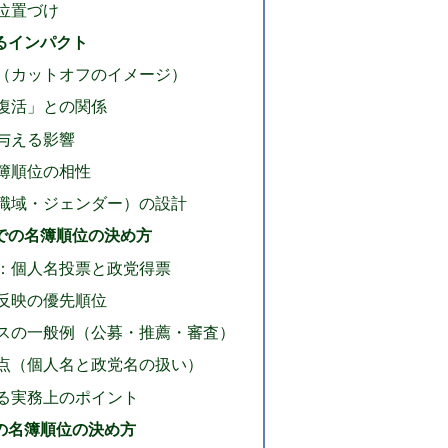
位置づけ
るインパクト
（カットオフのイメージ）
復活」との関係
与える影響
簿順位の相性
職域・ジェンダー）の設計
での名簿順位の決め方
：個人名投票と政党得票
反映の優先順位
スの一般例（公募・推薦・審査）
点（個人名と政党名の扱い）
る実務上のポイント
の名簿順位の決め方