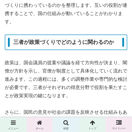
づくりに携わっているのかを整理します。互いの役割が連
携することで、国の仕組みが動いていることがわかりま
す。
三者が政策づくりでどのように関わるのか
政策は、国会議員の提案や議論を経て方向性が決まり、閣
僚が方針を示し、官僚が制度として具体化していく流れで
進みます。この過程には、多くの調整作業や専門的な検討
が必要です。三者がそれぞれの得意分野で役割を果たすこ
とが政策実現の鍵になります。
さらに、国民の意見や社会の課題を反映させる仕組みもあ
り、政策づくりは単なる手続きではなく、社会全体の動き
を読み取る作業でもあります。
メニュー
ホーム
検索
トップ
サイドバー