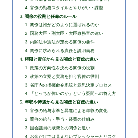
官僚の勤務スタイルとやりがい・課題
閣僚の役割と任命のルール
閣僚は誰がどのように選ばれるのか
国務大臣・副大臣・大臣政務官の違い
内閣法や憲法が定める閣僚の要件
閣僚に求められる責任と説明義務
権限と責任から見る閣僚と官僚の違い
政策の方向性を決める閣僚の役割
政策の立案と実務を担う官僚の役割
省庁内の指揮命令系統と意思決定プロセス
「どっちが偉いのか」という疑問への答え方
年収や待遇から見る閣僚と官僚の違い
官僚の給与水準と昇進による年収の変化
閣僚の給与・手当・経費の仕組み
国会議員の歳費との関係と違い
お金だけでは見えないプレッシャーとリスク