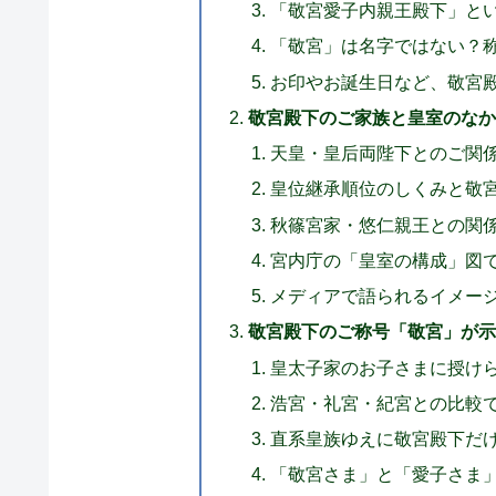
「敬宮愛子内親王殿下」と
「敬宮」は名字ではない？
お印やお誕生日など、敬宮
敬宮殿下のご家族と皇室のな
天皇・皇后両陛下とのご関
皇位継承順位のしくみと敬
秋篠宮家・悠仁親王との関
宮内庁の「皇室の構成」図
メディアで語られるイメー
敬宮殿下のご称号「敬宮」が
皇太子家のお子さまに授け
浩宮・礼宮・紀宮との比較
直系皇族ゆえに敬宮殿下だ
「敬宮さま」と「愛子さま