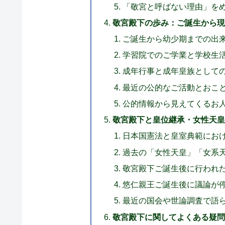
「敬宮と呼ばない理由」を
敬宮殿下の歩み：ご誕生から
ご誕生から幼少期までの出
学習院でのご学業と学校生
成年行事と成年皇族として
最近の公的なご活動とおこ
公的情報から見えてくるお
敬宮殿下と皇位継承・女性天
日本国憲法と皇室典範にお
過去の「女性天皇」「女系
敬宮殿下ご誕生後に行われ
悠仁親王ご誕生後に議論が
最近の国会や世論調査で語
敬宮殿下に関してよくある疑