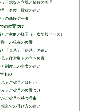
いう正式なお立場と敬称の整理
称号・身位・敬称の違い
殿下の基礎データ
かでの位置づけ
係とご家庭の様子（一次情報ベース）
宮殿下の現在の位置
係と「直系」「傍系」の違い
で見る敬宮殿下の立ち位置
ジと制度上の事実の違い
示すもの
られるご称号とは何か
でみるご称号の位置づけ
けがご称号を持つ理由
」報道での呼び方の違い