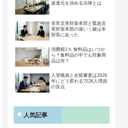
派遣元を決める法律とは
非常災害対策本部と緊急災
害対策本部の違い｜鍵は本
部長にあった
消費税1％ 食料品はいつか
ら？食料品の中でも対象商
品は何？
入管職員と在留審査は2026
年にどう変わる?226人増員
の盲点
人気記事