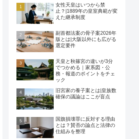
女性天皇はいつから禁
止？|1889年の皇室典範が変
えた継承制度
副首都法案の骨子案2026年
版とは|大阪以外にも広がる
選定要件
天皇と秋篠宮の違いが3分
でつかめる｜家系図・公
務・報道のポイントをチェ
ック
旧宮家の養子案とは|皇族数
確保の議論はここが盲点
国旗損壊罪に反対する理由
とは？賛否の論点と法律の
仕組みを整理