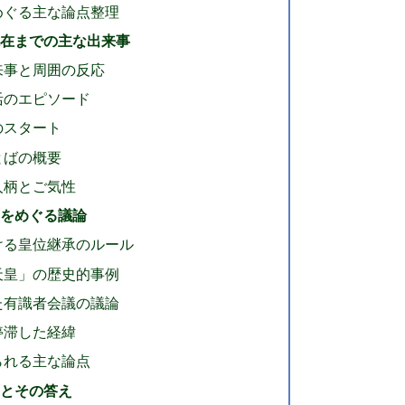
めぐる主な論点整理
現在までの主な出来事
来事と周囲の反応
活のエピソード
のスタート
とばの概要
人柄とご気性
皇をめぐる議論
ける皇位継承のルール
天皇」の歴史的事例
た有識者会議の議論
停滞した経緯
られる主な論点
問とその答え