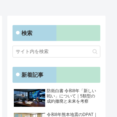
検索
新着記事
防衛白書 令和8年「新しい
戦い」について｜5類型の
成約撤廃と未来を考察
令和8年熊本地震のDPAT｜