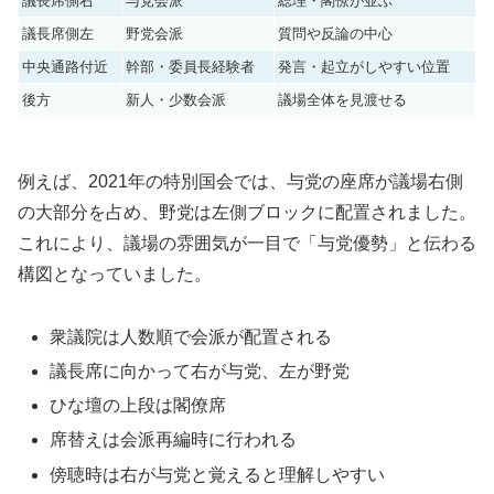
議長席側右
与党会派
総理・閣僚が並ぶ
議長席側左
野党会派
質問や反論の中心
中央通路付近
幹部・委員長経験者
発言・起立がしやすい位置
後方
新人・少数会派
議場全体を見渡せる
例えば、2021年の特別国会では、与党の座席が議場右側
の大部分を占め、野党は左側ブロックに配置されました。
これにより、議場の雰囲気が一目で「与党優勢」と伝わる
構図となっていました。
衆議院は人数順で会派が配置される
議長席に向かって右が与党、左が野党
ひな壇の上段は閣僚席
席替えは会派再編時に行われる
傍聴時は右が与党と覚えると理解しやすい