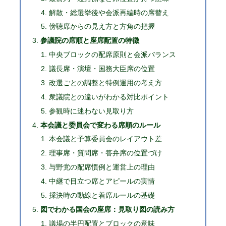
解散・総選挙後や会派再編時の席替え
傍聴席からの見え方と方角の把握
参議院の席順と座席配置の特徴
中央ブロックの配席原則と会派バランス
議長席・演壇・国務大臣席の位置
改選ごとの調整と特例運用の考え方
衆議院との違いがわかる対比ポイント
参観時に迷わない見取り方
本会議と委員会で変わる席順のルール
本会議と予算委員会のレイアウト差
理事席・質問席・答弁席の位置づけ
与野党の配席慣例と運営上の理由
中継で目立つ席とアピールの実情
採決時の動線と着席ルールの基礎
図でわかる国会の座席：見取り図の読み方
議場の半円配置とブロックの意味