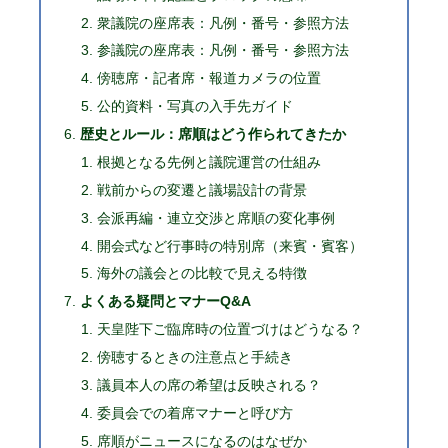
衆議院の座席表：凡例・番号・参照方法
参議院の座席表：凡例・番号・参照方法
傍聴席・記者席・報道カメラの位置
公的資料・写真の入手先ガイド
歴史とルール：席順はどう作られてきたか
根拠となる先例と議院運営の仕組み
戦前からの変遷と議場設計の背景
会派再編・連立交渉と席順の変化事例
開会式など行事時の特別席（来賓・賓客）
海外の議会との比較で見える特徴
よくある疑問とマナーQ&A
天皇陛下ご臨席時の位置づけはどうなる？
傍聴するときの注意点と手続き
議員本人の席の希望は反映される？
委員会での着席マナーと呼び方
席順がニュースになるのはなぜか