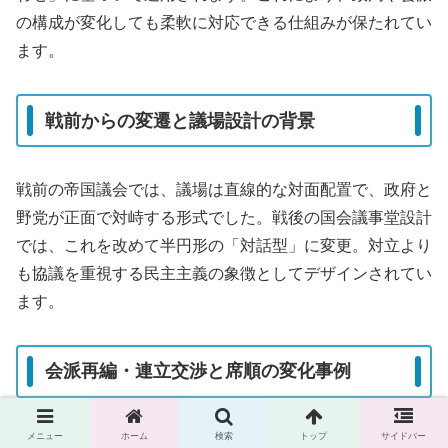
の構成が変化しても柔軟に対応できる仕組みが保たれてい
ます。
戦前からの変遷と議場設計の背景
戦前の帝国議会では、議場は直線的な対面配置で、政府と
野党が正面で対峙する形式でした。戦後の国会議事堂設計
では、これを改めて半円形の「対話型」に変更。対立より
も協議を重視する民主主義の象徴としてデザインされてい
ます。
会派再編・連立交渉と席順の変化事例
メニュー
ホーム
検索
トップ
サイドバー
1980年代以降、政党の分裂や新党結成が相次ぎ、会派構