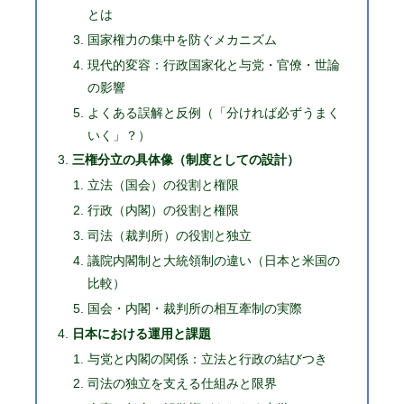
とは
国家権力の集中を防ぐメカニズム
現代的変容：行政国家化と与党・官僚・世論
の影響
よくある誤解と反例（「分ければ必ずうまく
いく」？）
三権分立の具体像（制度としての設計）
立法（国会）の役割と権限
行政（内閣）の役割と権限
司法（裁判所）の役割と独立
議院内閣制と大統領制の違い（日本と米国の
比較）
国会・内閣・裁判所の相互牽制の実際
日本における運用と課題
与党と内閣の関係：立法と行政の結びつき
司法の独立を支える仕組みと限界