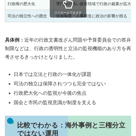
行政権の肥大化
専門性の高い政策領域で行政の裁量が拡大
スクロールできます
司法の独立性への懸念
任命制度・人事構造に政治の影響が残る
具体例：
近年の行政文書改ざん問題や予算委員会での答弁
制限などは、行政の透明性と立法の監視機能のあり方を再
考させるきっかけとなりました。
日本では立法と行政の一体化が課題
司法の独立は保障されつつも完全ではない
行政肥大化への監視が今後の焦点
国会と市民の監視意識が制度を支える
比較でわかる：海外事例と三権分立
ではない運用