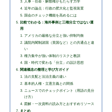
人事・任命・解散権がもたらす力学
近年の論点：行政の肥大化と監視装置
国会のチェック機能を高めるには
比較でわかる：海外事例と三権分立ではない運
用
アメリカの厳格な分立と強い抑制均衡
議院内閣制諸国（英国など）との共通点と違
い
権力集中が強い体制のリスクと教訓
国・時代で変わる「分立」の設計思想
関連概念の整理と学び方ガイド
法の支配と法治主義の違い
基本的人権・立憲主義との関係
ニュースでのチェックポイント（用語の見分
け方）
図解・一次資料の読み方とおすすめリソース
まとめ