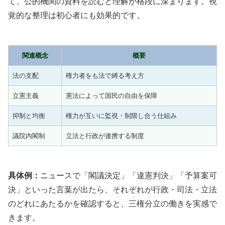
て、公的機関の資料を読むと理解が格段に深まります。視
覚的な整理は初心者にも効果的です。
関連概念
概要
法の支配
権力者をも法で縛る考え方
立憲主義
憲法によって国民の自由を保障
抑制と均衡
権力が互いに監視・制限し合う仕組み
議院内閣制
立法と行政が連携する制度
具体例：
ニュースで「閣議決定」「違憲判決」「予算案可
決」といった言葉が出たら、それぞれが行政・司法・立法
のどれにあたるかを確認すると、三権分立の働きを実感で
きます。