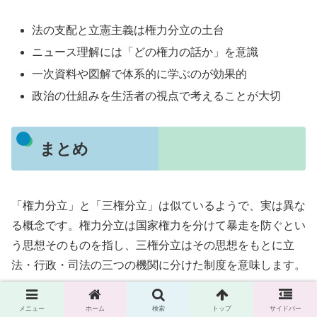
法の支配と立憲主義は権力分立の土台
ニュース理解には「どの権力の話か」を意識
一次資料や図解で体系的に学ぶのが効果的
政治の仕組みを生活者の視点で考えることが大切
まとめ
「権力分立」と「三権分立」は似ているようで、実は異な
る概念です。権力分立は国家権力を分けて暴走を防ぐとい
う思想そのものを指し、三権分立はその思想をもとに立
法・行政・司法の三つの機関に分けた制度を意味します。
この仕組みの目的は、権力の集中を防ぎ、国民の自由と権
メニュー
ホーム
検索
トップ
サイドバー