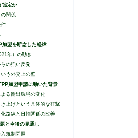
う協定か
との関係
条件
れ
PP加盟を断念した経緯
021年）の動き
からの強い反発
という外交上の壁
PTPP加盟申請に動いた背景
による輸出環境の変化
引き上げという具体的な打撃
角化路線と日韓関係の改善
題と今後の見通し
輸入規制問題