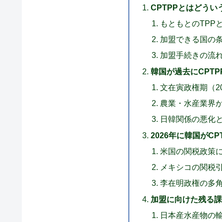
CPTPPとはどうい
もともとのTPP
加盟できる国の
加盟手続きの流
韓国が過去にCPT
文在寅政権期（2
農業・水産業界
日韓関係の悪化
2026年に韓国がC
米国の関税政策
メキシコの関税
李在明政権の多
加盟に向けた残る課
日本産水産物の