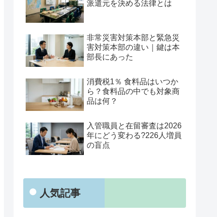
派遣元を決める法律とは
非常災害対策本部と緊急災
害対策本部の違い｜鍵は本
部長にあった
消費税1％ 食料品はいつか
ら？食料品の中でも対象商
品は何？
入管職員と在留審査は2026
年にどう変わる?226人増員
の盲点
人気記事