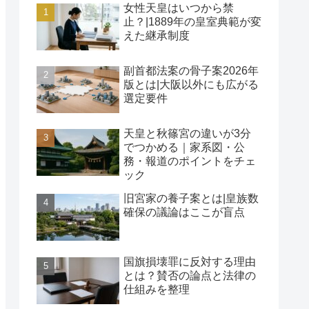
女性天皇はいつから禁
止？|1889年の皇室典範が変
えた継承制度
副首都法案の骨子案2026年
版とは|大阪以外にも広がる
選定要件
天皇と秋篠宮の違いが3分
でつかめる｜家系図・公
務・報道のポイントをチェ
ック
旧宮家の養子案とは|皇族数
確保の議論はここが盲点
国旗損壊罪に反対する理由
とは？賛否の論点と法律の
仕組みを整理