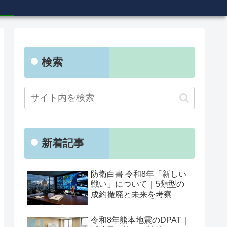
検索
新着記事
防衛白書 令和8年「新しい
戦い」について｜5類型の
成約撤廃と未来を考察
令和8年熊本地震のDPAT｜