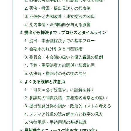
否決・撤回・提出見送りの代表例
不信任と内閣改造・連立交渉の関係
党内事情・派閥動向が与える影響
提出から採決まで：プロセスとタイムライン
提出～本会議採決までの基本フロー
会期末の駆け引きと日程戦術
委員会・本会議の扱いと優先審議の慣例
予算・重要法案との関係と影響範囲
否決時・撤回時のその後の展開
よくある誤解と注意点
「可決＝必ず総選挙」の誤解を解く
参議院の問責決議・首相指名選挙との違い
提出乱発は得か損か：政治的コストを考える
メディア報道の読み解き方と数字の見方
法律用語・手続用語の基礎知識
最新動向とニュースの読み方（2025年）