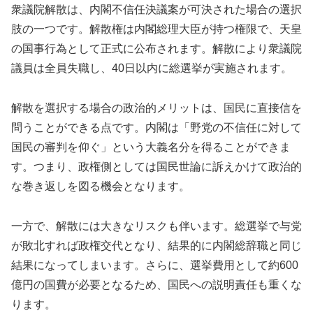
衆議院解散は、内閣不信任決議案が可決された場合の選択
肢の一つです。解散権は内閣総理大臣が持つ権限で、天皇
の国事行為として正式に公布されます。解散により衆議院
議員は全員失職し、40日以内に総選挙が実施されます。
解散を選択する場合の政治的メリットは、国民に直接信を
問うことができる点です。内閣は「野党の不信任に対して
国民の審判を仰ぐ」という大義名分を得ることができま
す。つまり、政権側としては国民世論に訴えかけて政治的
な巻き返しを図る機会となります。
一方で、解散には大きなリスクも伴います。総選挙で与党
が敗北すれば政権交代となり、結果的に内閣総辞職と同じ
結果になってしまいます。さらに、選挙費用として約600
億円の国費が必要となるため、国民への説明責任も重くな
ります。