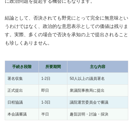
に政治問題を提起する機会にもなります。
結論として、否決されても野党にとって完全に無意味とい
うわけではなく、政治的な意思表示としての価値は残りま
す。実際、多くの場合で否決を承知の上で提出されること
も珍しくありません。
手続き段階
所要期間
主な内容
署名収集
1-2日
50人以上の議員署名
正式提出
即日
衆議院事務局に提出
日程協議
1-3日
議院運営委員会で審議
本会議審議
半日
趣旨説明・討論・採決