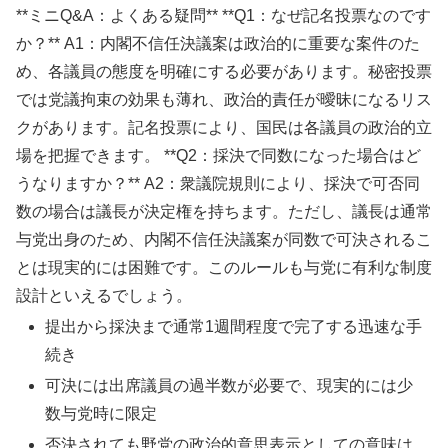
**ミニQ&A：よくある疑問** **Q1：なぜ記名投票なのです
か？** A1：内閣不信任決議案は政治的に重要な案件のた
め、各議員の態度を明確にする必要があります。秘密投票
では党議拘束の効果も薄れ、政治的責任が曖昧になるリス
クがあります。記名投票により、国民は各議員の政治的立
場を把握できます。 **Q2：採決で同数になった場合はど
うなりますか？** A2：衆議院規則により、採決で可否同
数の場合は議長が決定権を持ちます。ただし、議長は通常
与党出身のため、内閣不信任決議案が同数で可決されるこ
とは現実的には困難です。このルールも与党に有利な制度
設計といえるでしょう。
提出から採決まで通常1週間程度で完了する迅速な手
続き
可決には出席議員の過半数が必要で、現実的には少
数与党時に限定
否決されても野党の政治的意思表示としての意味は