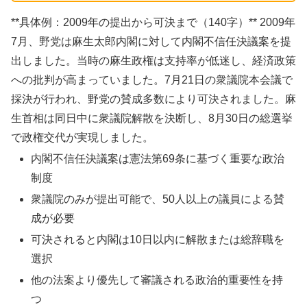
**具体例：2009年の提出から可決まで（140字）** 2009年
7月、野党は麻生太郎内閣に対して内閣不信任決議案を提
出しました。当時の麻生政権は支持率が低迷し、経済政策
への批判が高まっていました。7月21日の衆議院本会議で
採決が行われ、野党の賛成多数により可決されました。麻
生首相は同日中に衆議院解散を決断し、8月30日の総選挙
で政権交代が実現しました。
内閣不信任決議案は憲法第69条に基づく重要な政治
制度
衆議院のみが提出可能で、50人以上の議員による賛
成が必要
可決されると内閣は10日以内に解散または総辞職を
選択
他の法案より優先して審議される政治的重要性を持
つ