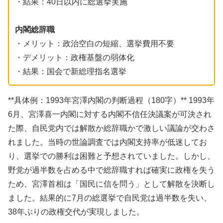
・結果：40日以内に総選挙実施
内閣総辞職
・メリット：政治空白の短縮、選挙費用不要
・デメリット：政権基盤の弱体化
・結果：国会で新総理指名選挙
**具体例：1993年宮澤内閣の判断過程（180字）** 1993年
6月、宮澤喜一内閣に対する内閣不信任決議案が可決され
た際、自民党内では解散か総辞職かで激しい議論が交わさ
れました。当時の世論調査では内閣支持率が低迷してお
り、選挙での勝利は困難と予想されていました。しかし、
野党が過半数を占める中で総辞職すれば確実に政権を失う
ため、宮澤首相は「国民に信を問う」として解散を決断し
ました。結果的に7月の総選挙で自民党は過半数を失い、
38年ぶりの政権交代が実現しました。