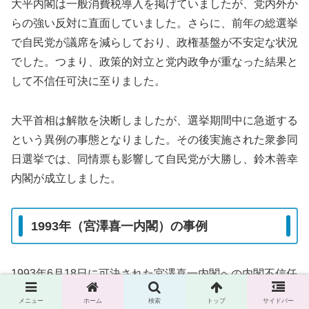
大平内閣は一般消費税導入を掲げていましたが、党内外か
らの強い反対に直面していました。さらに、前年の総選挙
で自民党が議席を減らしており、政権基盤が不安定な状況
でした。つまり、政策的対立と党内政争が重なった結果と
して不信任可決に至りました。
大平首相は解散を決断しましたが、選挙期間中に急逝する
という異例の事態となりました。その後実施された衆参同
日選挙では、同情票も影響して自民党が大勝し、鈴木善幸
内閣が成立しました。
1993年（宮澤喜一内閣）の事例
1993年6月18日に可決された宮澤喜一内閣への内閣不信任
決議案は、戦後政治の大きな転換点となりました。リクル
メニュー
ホーム
検索
トップ
サイドバー