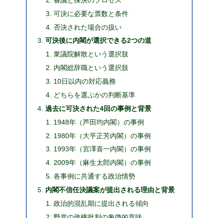
可決に必要な票数と条件
否決された場合の扱い
可決後に内閣が選択できる2つの道
衆議院解散という選択肢
内閣総辞職という選択肢
10日以内の対応義務
どちらを選ぶかの判断基準
過去に可決された4回の事例と背景
1948年（芦田均内閣）の事例
1980年（大平正芳内閣）の事例
1993年（宮澤喜一内閣）の事例
2009年（麻生太郎内閣）の事例
各事例に共通する政治情勢
内閣不信任決議案が提出される理由と背景
政治的混乱期に提出される傾向
野党の政権批判の象徴的意味