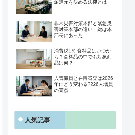
派遣元を決める法律とは
非常災害対策本部と緊急災
害対策本部の違い｜鍵は本
部長にあった
消費税1％ 食料品はいつか
ら？食料品の中でも対象商
品は何？
入管職員と在留審査は2026
年にどう変わる?226人増員
の盲点
人気記事