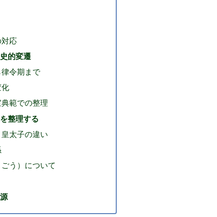
の対応
史的変遷
ら律令期まで
変化
室典範での整理
を整理する
と皇太子の違い
係
うごう）について
源