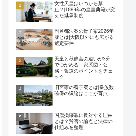
女性天皇はいつから禁
止？|1889年の皇室典範が変
えた継承制度
副首都法案の骨子案2026年
版とは|大阪以外にも広がる
選定要件
天皇と秋篠宮の違いが3分
でつかめる｜家系図・公
務・報道のポイントをチェ
ック
旧宮家の養子案とは|皇族数
確保の議論はここが盲点
国旗損壊罪に反対する理由
とは？賛否の論点と法律の
仕組みを整理