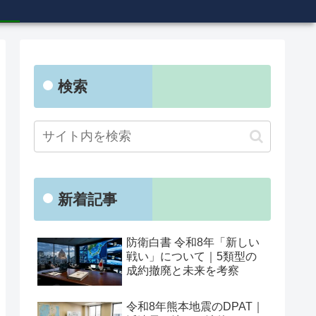
検索
新着記事
防衛白書 令和8年「新しい
戦い」について｜5類型の
成約撤廃と未来を考察
令和8年熊本地震のDPAT｜