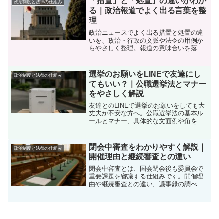
「措置」と「処置」の違いがわか
政治制度と法律の仕組み
る｜政治報道でよく出る言葉を整
理
政治ニュースでよく出る措置と処置の違
いを、政治・行政の文脈や法令の用例か
らやさしく整理。報道の意味合いを落ち
着いて理解したい方へ。
選挙のお願いをLINEで友達にし
政治制度と法律の仕組み
てもいい？｜公職選挙法とマナー
をやさしく解説
友達とのLINEで選挙のお願いをしても大
丈夫か不安な方へ。公職選挙法の基本ル
ールとマナー、具体的な文面例や角を立
てない断り方まで丁寧に解説します。
閉会中審査をわかりやすく解説｜
政治制度と法律の仕組み
開催理由と継続審査との違い
閉会中審査とは、国会閉会後も委員会で
重要課題を審議する仕組みです。開催理
由や継続審査との違い、議事録の調べ
方、最近の事例まで、政治初心者にもわ
かりやすく解説します。