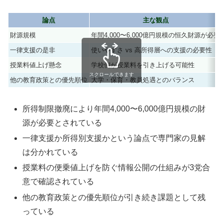
論点
主な観点
財源規模
年間4,000〜6,000億円規模の恒久財源が必要
一律支援の是非
使いやすさ vs 高所得層への支援の必要性
授業料値上げ懸念
学校側が授業料を引き上げる可能性
スクロールできます
他の教育政策との優先順位
大学・保育・教員処遇とのバランス
所得制限撤廃により年間4,000〜6,000億円規模の財
源が必要とされている
一律支援か所得別支援かという論点で専門家の見解
は分かれている
授業料の便乗値上げを防ぐ情報公開の仕組みが3党合
意で確認されている
他の教育政策との優先順位が引き続き課題として残
っている