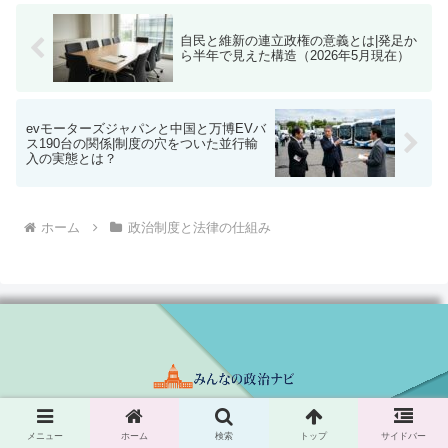
自民と維新の連立政権の意義とは|発足か
ら半年で見えた構造（2026年5月現在）
evモーターズジャパンと中国と万博EVバ
ス190台の関係|制度の穴をついた並行輸
入の実態とは？
ホーム
政治制度と法律の仕組み
サイトマップ
プライバシーポリシー
メニュー
ホーム
検索
トップ
サイドバー