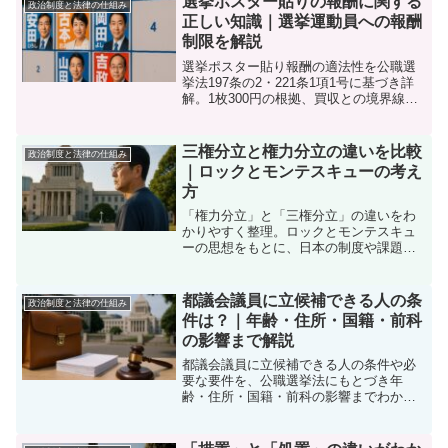
選挙ポスター貼りの報酬に関する
政治制度と法律の仕組み
正しい知識｜選挙運動員への報酬
制限を解説
選挙ポスター貼り報酬の適法性を公職選
挙法197条の2・221条1項1号に基づき詳
解。1枚300円の根拠、買収との境界線、
公費負担制度、違反事例まで実務で必要
な知識を完全網羅。適法な選挙活動のた
めの必読ガイド。
三権分立と権力分立の違いを比較
政治制度と法律の仕組み
｜ロックとモンテスキューの考え
方
「権力分立」と「三権分立」の違いをわ
かりやすく整理。ロックとモンテスキュ
ーの思想をもとに、日本の制度や課題を
図解で解説します。
都議会議員に立候補できる人の条
政治制度と法律の仕組み
件は？｜年齢・住所・国籍・前科
の影響まで解説
都議会議員に立候補できる人の条件や必
要な要件を、公職選挙法にもとづき年
齢・住所・国籍・前科の影響までわかり
やすく解説します。