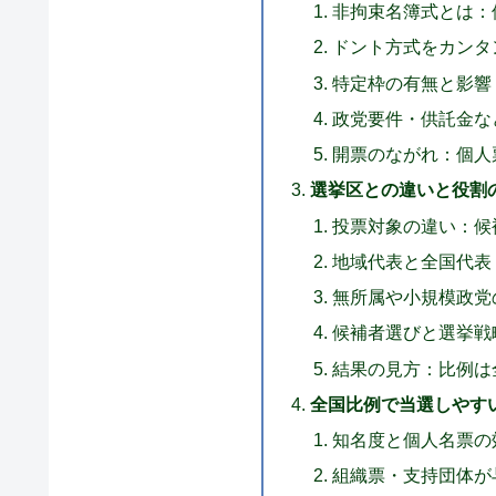
非拘束名簿式とは：
ドント方式をカンタ
特定枠の有無と影響
政党要件・供託金な
開票のながれ：個人
選挙区との違いと役割
投票対象の違い：候
地域代表と全国代表
無所属や小規模政党
候補者選びと選挙戦
結果の見方：比例は
全国比例で当選しやす
知名度と個人名票の
組織票・支持団体が