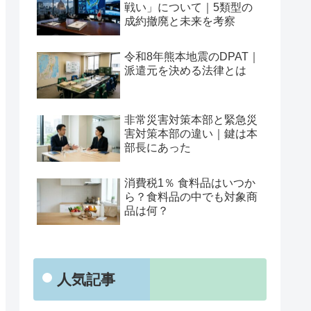
戦い」について｜5類型の
成約撤廃と未来を考察
令和8年熊本地震のDPAT｜
派遣元を決める法律とは
非常災害対策本部と緊急災
害対策本部の違い｜鍵は本
部長にあった
消費税1％ 食料品はいつか
ら？食料品の中でも対象商
品は何？
人気記事