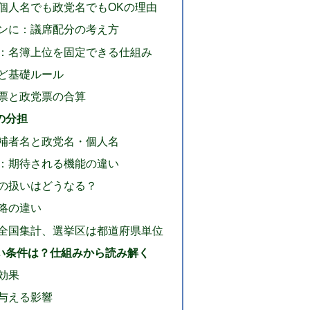
個人名でも政党名でもOKの理由
ンに：議席配分の考え方
：名簿上位を固定できる仕組み
ど基礎ルール
票と政党票の合算
の分担
補者名と政党名・個人名
：期待される機能の違い
の扱いはどうなる？
略の違い
全国集計、選挙区は都道府県単位
い条件は？仕組みから読み解く
効果
与える影響