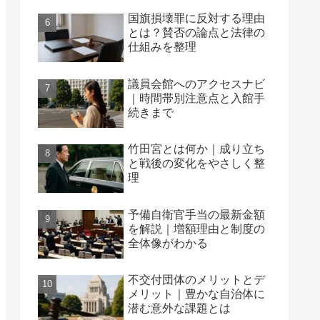
国旗損壊罪に反対する理由
とは？賛否の論点と法律の
仕組みを整理
議員会館へのアクセスナビ
｜時間帯別注意点と入館手
続きまで
竹田宮とは何か｜成り立ち
と戦後の変化をやさしく整
理
予備自衛官手当の最新金額
を解説｜増額理由と制度の
全体像がわかる
不交付団体のメリットとデ
メリット｜豊かな自治体に
潜む意外な課題とは