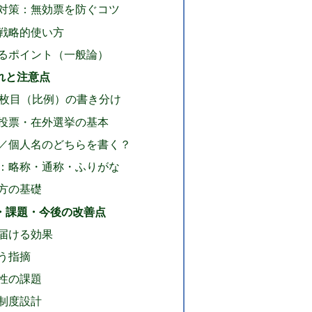
対策：無効票を防ぐコツ
戦略的使い方
るポイント（一般論）
れと注意点
2枚目（比例）の書き分け
投票・在外選挙の基本
／個人名のどちらを書く？
：略称・通称・ふりがな
方の基礎
・課題・今後の改善点
届ける効果
う指摘
性の課題
制度設計