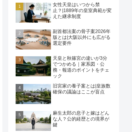
女性天皇はいつから禁
止？|1889年の皇室典範が変
えた継承制度
副首都法案の骨子案2026年
版とは|大阪以外にも広がる
選定要件
天皇と秋篠宮の違いが3分
でつかめる｜家系図・公
務・報道のポイントをチェ
ック
旧宮家の養子案とは|皇族数
確保の議論はここが盲点
麻生太郎の息子と嫁はどん
な人？公的経歴との境界が
鍵