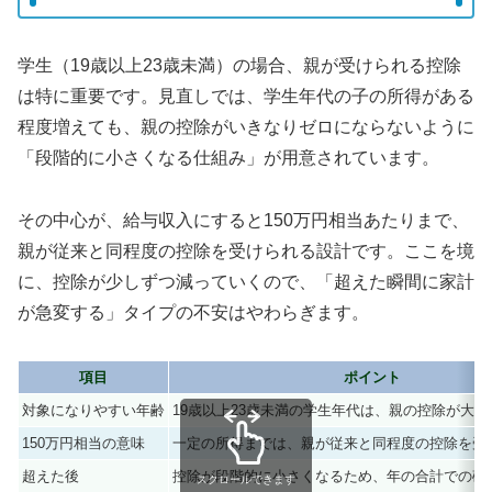
学生（19歳以上23歳未満）の場合、親が受けられる控除
は特に重要です。見直しでは、学生年代の子の所得がある
程度増えても、親の控除がいきなりゼロにならないように
「段階的に小さくなる仕組み」が用意されています。
その中心が、給与収入にすると150万円相当あたりまで、
親が従来と同程度の控除を受けられる設計です。ここを境
に、控除が少しずつ減っていくので、「超えた瞬間に家計
が急変する」タイプの不安はやわらぎます。
項目
ポイント
対象になりやすい年齢
19歳以上23歳未満の学生年代は、親の控除が大
150万円相当の意味
一定の所得までは、親が従来と同程度の控除を受
超えた後
控除が段階的に小さくなるため、年の合計での確
スクロールできます