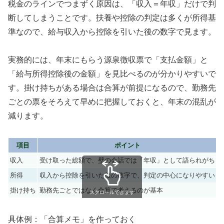
税金のラインでつまずく原因は、「収入＝年収」だけで判
断してしまうことです。扶養や控除の判定は多くが所得基
準なので、給与収入から控除を引いた後の数字で見ます。
実務的には、年末にもらう源泉徴収票で「支払金額」と
「給与所得控除後の金額」を見比べるのが分かりやすいで
す。掛け持ちがある場合は合算が前提になるので、勤務先
ごとの票をそろえて早めに把握しておくと、年末の混乱が
減ります。
項目
ポイント
収入
受け取った総額で、壁の会話では「年収」として語られがち
所得
収入から控除を引いた後の数字で、判定の中心になりやすい
掛け持ち
勤務先ごとではなく合算で考えるのが基本
スクロールできます
具体例：「合算メモ」を作っておく