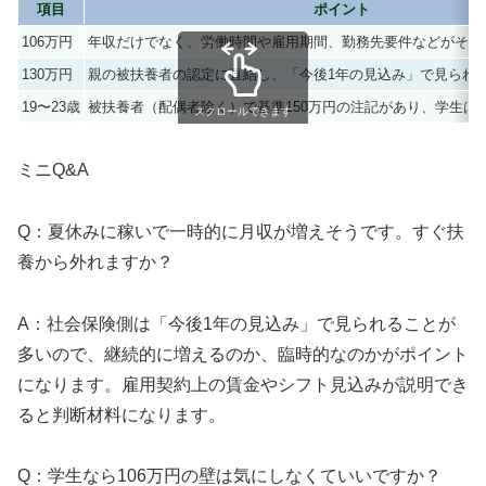
項目
ポイント
106万円
年収だけでなく、労働時間や雇用期間、勤務先要件などがそろ
130万円
親の被扶養者の認定に直結し、「今後1年の見込み」で見られ
19〜23歳
被扶養者（配偶者除く）で基準150万円の注記があり、学生は
スクロールできます
ミニQ&A
Q：夏休みに稼いで一時的に月収が増えそうです。すぐ扶
養から外れますか？
A：社会保険側は「今後1年の見込み」で見られることが
多いので、継続的に増えるのか、臨時的なのかがポイント
になります。雇用契約上の賃金やシフト見込みが説明でき
ると判断材料になります。
Q：学生なら106万円の壁は気にしなくていいですか？