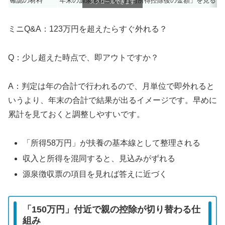
確認の材料
年末の源泉徴収票で「給与所得控除後の金額」を見ると
スクロールできます
ミニQ&A：123万円を超えたらすぐ外れる？
Q：少し超えた時点で、即アウトですか？
A：判定は年の合計で行われるので、月単位で即外れると
いうより、年末の合計で結果が出るイメージです。早めに
累計を見ておくと調整しやすいです。
「所得58万円」が扶養の基本線として整理される
収入と所得を混同すると、見込みがずれる
源泉徴収票の項目を見れば答えに近づく
「150万円」付近で親の控除が切り替わる仕
組み