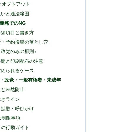
とオプトアウト
扱いと適法範囲
義務でのNG
必須項目と書き方
新・予約投稿の落とし穴
（政党のみの原則）
公開と印刷配布の注意
求められるケース
・政党・一般有権者・未成年
スと未然防止
べきライン
き拡散・呼びかけ
の制限事項
フの行動ガイド