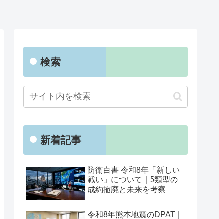
検索
新着記事
防衛白書 令和8年「新しい
戦い」について｜5類型の
成約撤廃と未来を考察
令和8年熊本地震のDPAT｜