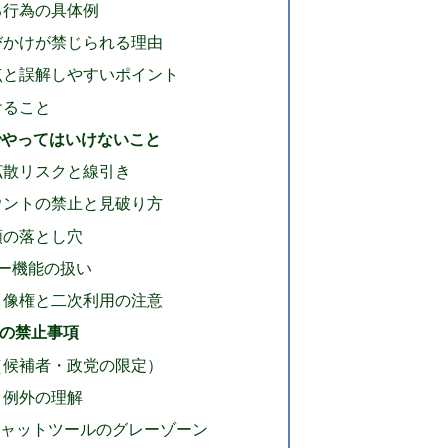
る行為の具体例
びかけが禁じられる理由
点と誤解しやすいポイント
けること
でやってはいけないこと
拡散リスクと線引き
ウントの禁止と見破り方
頼の落とし穴
ー機能の扱い
肖像権と二次利用の注意
の禁止事項
（候補者・政党の限定）
と例外の理解
・チャットツールのグレーゾーン