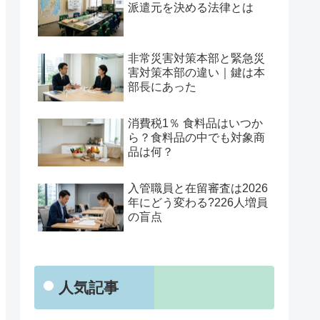
派遣元を決める法律とは
非常災害対策本部と緊急災
害対策本部の違い｜鍵は本
部長にあった
消費税1％ 食料品はいつか
ら？食料品の中でも対象商
品は何？
入管職員と在留審査は2026
年にどう変わる?226人増員
の盲点
人気記事