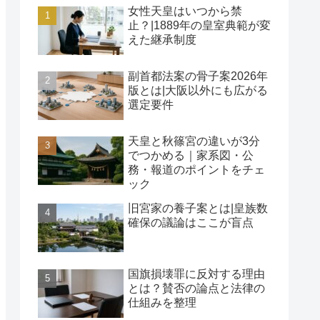
女性天皇はいつから禁
止？|1889年の皇室典範が変
えた継承制度
副首都法案の骨子案2026年
版とは|大阪以外にも広がる
選定要件
天皇と秋篠宮の違いが3分
でつかめる｜家系図・公
務・報道のポイントをチェ
ック
旧宮家の養子案とは|皇族数
確保の議論はここが盲点
国旗損壊罪に反対する理由
とは？賛否の論点と法律の
仕組みを整理