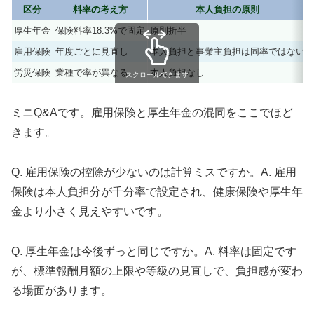
区分
料率の考え方
本人負担の原則
厚生年金
保険料率18.3%で固定
原則折半
雇用保険
年度ごとに見直し
本人負担と事業主負担は同率ではない
労災保険
業種で率が異なる
本人負担なし
スクロールできます
ミニQ&Aです。雇用保険と厚生年金の混同をここでほど
きます。
Q. 雇用保険の控除が少ないのは計算ミスですか。A. 雇用
保険は本人負担分が千分率で設定され、健康保険や厚生年
金より小さく見えやすいです。
Q. 厚生年金は今後ずっと同じですか。A. 料率は固定です
が、標準報酬月額の上限や等級の見直しで、負担感が変わ
る場面があります。