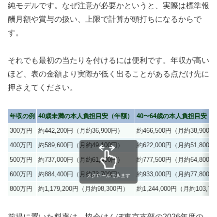
純モデルです。なぜ注意が必要かというと、実際は標準報
酬月額や賞与の扱い、上限で計算が頭打ちになるからで
す。
それでも最初の当たりを付けるには便利です。年収が高い
ほど、表の金額より実際が低く出ることがある点だけ先に
押さえてください。
年収の例
40歳未満の本人負担目安（年額）
40〜64歳の本人負担目安（
300万円
約442,200円（月約36,900円）
約466,500円（月約38,900
400万円
約589,600円（月約49,100円）
約622,000円（月約51,800
500万円
約737,000円（月約61,400円）
約777,500円（月約64,800
600万円
約884,400円（月約73,700円）
約933,000円（月約77,800
スクロールできます
800万円
約1,179,200円（月約98,300円）
約1,244,000円（月約103,7
前提に置いた料率は、協会けんぽ東京支部の2026年度の