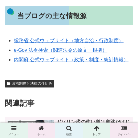
当ブログの主な情報源
総務省 公式ウェブサイト（地方自治・行政制度）
e-Gov 法令検索（関連法令の原文・根拠）
内閣府 公式ウェブサイト（政策・制度・統計情報）
政治制度と法律の仕組み
関連記事
ガソリン税の使い道は道路だけじ
政治制度と法律の仕組み
ゃない？制度の変遷と今を知る
メニュー
ホーム
検索
トップ
サイドバー
ガソリン税の使い道は道路整備だけでは