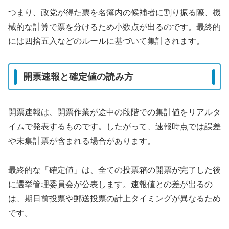
つまり、政党が得た票を名簿内の候補者に割り振る際、機
械的な計算で票を分けるため小数点が出るのです。最終的
には四捨五入などのルールに基づいて集計されます。
開票速報と確定値の読み方
開票速報は、開票作業が途中の段階での集計値をリアルタ
イムで発表するものです。したがって、速報時点では誤差
や未集計票が含まれる場合があります。
最終的な「確定値」は、全ての投票箱の開票が完了した後
に選挙管理委員会が公表します。速報値との差が出るの
は、期日前投票や郵送投票の計上タイミングが異なるため
です。