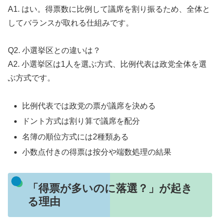
A1. はい。得票数に比例して議席を割り振るため、全体と
してバランスが取れる仕組みです。
Q2. 小選挙区との違いは？
A2. 小選挙区は1人を選ぶ方式、比例代表は政党全体を選
ぶ方式です。
比例代表では政党の票が議席を決める
ドント方式は割り算で議席を配分
名簿の順位方式には2種類ある
小数点付きの得票は按分や端数処理の結果
「得票が多いのに落選？」が起き
る理由