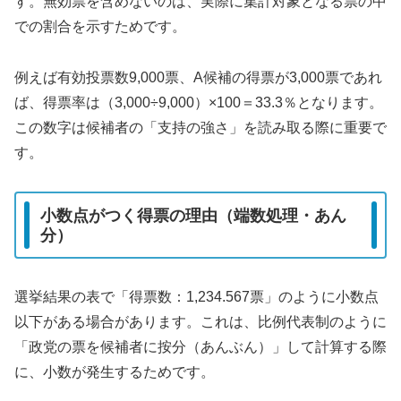
す。無効票を含めないのは、実際に集計対象となる票の中
での割合を示すためです。
例えば有効投票数9,000票、A候補の得票が3,000票であれ
ば、得票率は（3,000÷9,000）×100＝33.3％となります。
この数字は候補者の「支持の強さ」を読み取る際に重要で
す。
小数点がつく得票の理由（端数処理・あん
分）
選挙結果の表で「得票数：1,234.567票」のように小数点
以下がある場合があります。これは、比例代表制のように
「政党の票を候補者に按分（あんぶん）」して計算する際
に、小数が発生するためです。