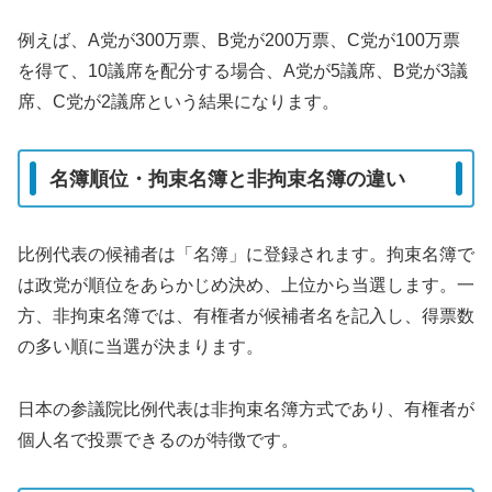
例えば、A党が300万票、B党が200万票、C党が100万票
を得て、10議席を配分する場合、A党が5議席、B党が3議
席、C党が2議席という結果になります。
名簿順位・拘束名簿と非拘束名簿の違い
比例代表の候補者は「名簿」に登録されます。拘束名簿で
は政党が順位をあらかじめ決め、上位から当選します。一
方、非拘束名簿では、有権者が候補者名を記入し、得票数
の多い順に当選が決まります。
日本の参議院比例代表は非拘束名簿方式であり、有権者が
個人名で投票できるのが特徴です。