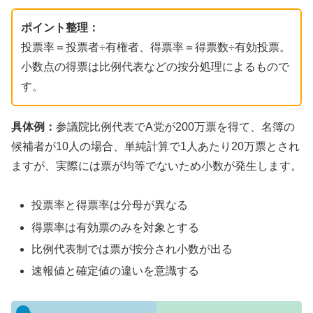
ポイント整理：
投票率＝投票者÷有権者、得票率＝得票数÷有効投票。
小数点の得票は比例代表などの按分処理によるもので
す。
具体例：
参議院比例代表でA党が200万票を得て、名簿の
候補者が10人の場合、単純計算で1人あたり20万票とされ
ますが、実際には票が均等でないため小数が発生します。
投票率と得票率は分母が異なる
得票率は有効票のみを対象とする
比例代表制では票が按分され小数が出る
速報値と確定値の違いを意識する