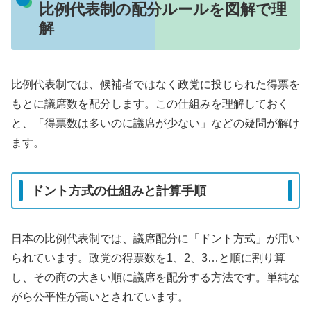
比例代表制の配分ルールを図解で理
解
比例代表制では、候補者ではなく政党に投じられた得票を
もとに議席数を配分します。この仕組みを理解しておく
と、「得票数は多いのに議席が少ない」などの疑問が解け
ます。
ドント方式の仕組みと計算手順
日本の比例代表制では、議席配分に「ドント方式」が用い
られています。政党の得票数を1、2、3…と順に割り算
し、その商の大きい順に議席を配分する方法です。単純な
がら公平性が高いとされています。