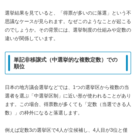
選挙結果を見ていると、「得票が多いのに落選」という不
思議なケースが見られます。なぜこのようなことが起こる
のでしょうか。その背景には、選挙制度の仕組みや定数の
違いが関係しています。
単記非移譲式（中選挙的な複数定数）での
順位
日本の地方議会選挙などでは、1つの選挙区から複数の当
選者を選ぶ「中選挙区制」に近い形が使われることがあり
ます。この場合、得票数が多くても「定数（当選できる人
数）」の枠外になると落選します。
例えば定数3の選挙区で4人が立候補し、4人目が3位と僅