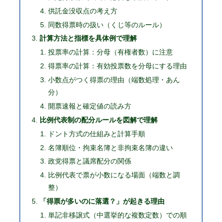
供託金没収点の考え方
同数得票時の扱い（くじ等のルール）
計算方法と指標を具体例で理解
投票率の計算：分母（有権者数）に注意
得票率の計算：有効投票数を分母にする理由
小数点がつく得票の理由（端数処理・あん
分）
開票速報と確定値の読み方
比例代表制の配分ルールを図解で理解
ドント方式の仕組みと計算手順
名簿順位・拘束名簿と非拘束名簿の違い
政党得票と議席配分の関係
比例代表で票が小数になる場面（端数と調
整）
「得票が多いのに落選？」が起きる理由
単記非移譲式（中選挙的な複数定数）での順