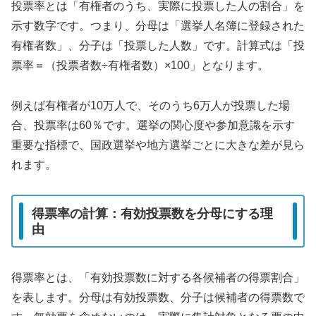
投票率とは「有権者のうち、実際に投票した人の割合」を
示す数字です。つまり、分母は「選挙人名簿に登録された
有権者数」、分子は「投票した人数」です。計算式は「投
票率＝（投票者数÷有権者数）×100」となります。
例えば有権者が10万人で、そのうち6万人が投票した場
合、投票率は60％です。選挙の関心度や参加意識を示す
重要な指標で、国政選挙や地方選挙ごとに大きな差が見ら
れます。
得票率の計算：有効投票数を分母にする理
由
得票率とは、「有効投票数に対する各候補者の得票割合」
を表します。分母は有効投票数、分子は候補者の得票数で