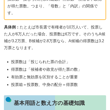
が得た票数。つまり、「母数」と「内訳」の関係で
す。
具体例：
たとえば市長選で有権者が10万人いて、投票し
た人が6万人だった場合、投票数は6万です。そのうちA候
補が3.2万票、B候補が2.8万票なら、A候補の得票数は3.2
万票となります。
投票数は「投じられた票の合計」
得票数は「候補者や政党が得た票の数」
有効票と無効票を区別することが重要
投票箱＝投票数、中身の配分＝得票数
基本用語と数え方の基礎知識